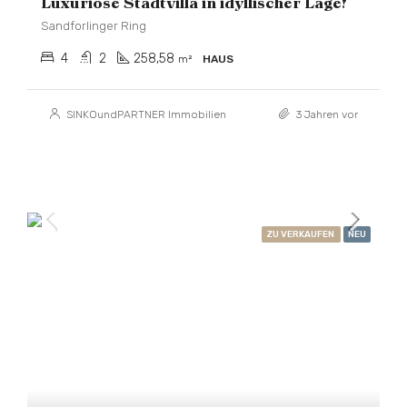
Luxuriöse Stadtvilla in idyllischer Lage!
Sandforlinger Ring
4
2
258,58
m²
HAUS
SINKOundPARTNER Immobilien
3 Jahren vor
ZU VERKAUFEN
NEU