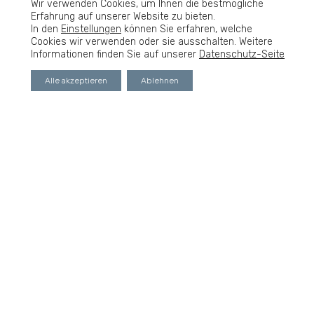
Wir verwenden Cookies, um Ihnen die bestmögliche
Erfahrung auf unserer Website zu bieten.
In den
Einstellungen
können Sie erfahren, welche
Cookies wir verwenden oder sie ausschalten. Weitere
Informationen finden Sie auf unserer
Datenschutz-Seite
649.000€
Alle akzeptieren
Ablehnen
Schöne Stadtvilla mit Einliegerwohnung und großem Grundstück
Sandheide 41
5
4
225
m²
HAUS
SINKOundPARTNER Immobilien
3 Jahren vor
ZU VERKAUFEN
VERKAUFT