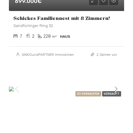
699.000€
Schickes Familiennest mit 8 Zimmern!
Sandforlinger Ring 32
7
2
228
m²
HAUS
SINKOundPARTNER Immobilien
2 Jahren vor
ZU VERKAUFEN
VERKAUFT