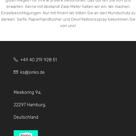
guten Regeln für Ihre & unsere Gesundheit. Das dürfen Sie von uns
erwarten: Gerne mit Abstand! Zwei Meter halten wir ein. Wir machen
Einzelbesichtigungen. Nur mit Ihnen! Wir bitten Sie an den Mundschutz zu
denken. Seife, Papierhandtücher und Desinfektionsspray bekommen Sie
von uns!
+49 40 219 928 51
ks@sinko.de
Mexikoring 9a,
22297 Hamburg,
Deutschland