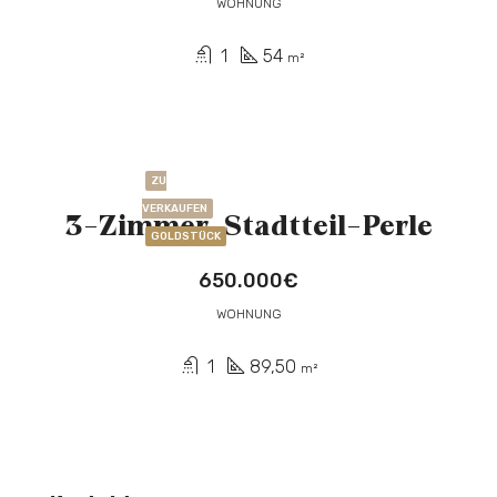
WOHNUNG
1
54
m²
ZU
VERKAUFEN
3-Zimmer-Stadtteil-Perle
GOLDSTÜCK
650.000€
WOHNUNG
1
89,50
m²