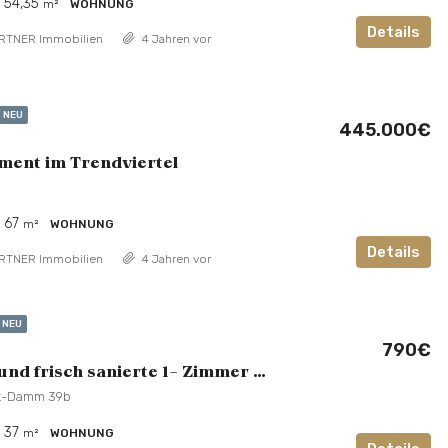
54,35
m²
WOHNUNG
Details
RTNER Immobilien
4 Jahren vor
NEU
445.000€
ment im Trendviertel
67
m²
WOHNUNG
Details
RTNER Immobilien
4 Jahren vor
NEU
790€
Möblierte und frisch sanierte 1- Zimmer Wohnung
rt-Damm 39b
37
m²
WOHNUNG