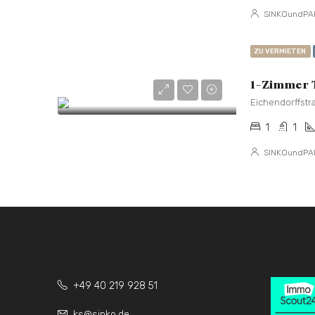
SINKOundPA
ZU VERMIETEN
Eichendorffstr
1
1
SINKOundPA
+49 40 219 928 51
ks@sinko.de