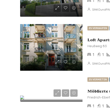
1
1
SINKOundPA
ZU VERKAUFEN
Loft Apart
Heußweg 83
1
1
SINKOundPA
ZU VERMIETEN
Friedrich-Ebe
1
1