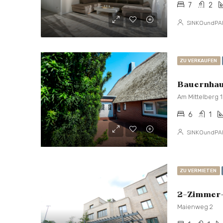
7
2
SINKOundPA
ZU VERKAUFEN
Bauernhaus
Am Mittelberg 
6
1
SINKOundPA
ZU VERMIETEN
2-Zimmer-N
Maienweg 2