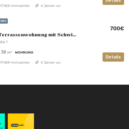
Details
RTNER Immobilien
4 Jahren vor
NEU
700€
1-Zimmer Terrassenwohnung mit Schwimmbad, Sauna und Stellplatz
aße 1
38
m²
WOHNUNG
Details
RTNER Immobilien
4 Jahren vor