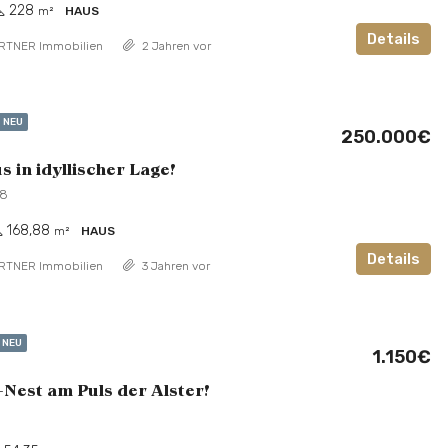
228
m²
HAUS
Details
RTNER Immobilien
2 Jahren vor
NEU
250.000€
 in idyllischer Lage!
18
168,88
m²
HAUS
Details
RTNER Immobilien
3 Jahren vor
NEU
1.150€
est am Puls der Alster!