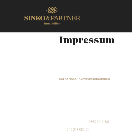
Impressum
Informationspflicht laut § 5 TMG.
Katharina Sinkowski Immobilien
Mexikoring 9a,
22297 Hamburg,
Deutschland
Ust.-ID-Nummer:
DE302411188
Tel.:
040 219 928 51