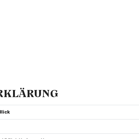
che Stelle:
er Immobilien
ERKLÄRUNG
Blick