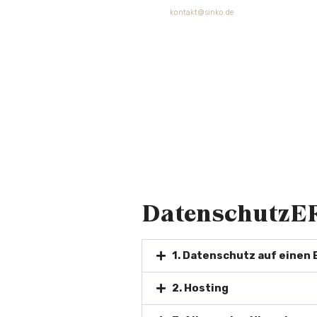
E-Mail:
kontakt@sinko.de
Berufsbezeichnung:
Immobilienmakler
Datenschutz Verantwortliche
Kontaktdaten der für den Datenschutz verantwortli
Katharina Sinkowski Immobilien, Sinko und Partn
Mexikoring 9a
22297 Hamburg
Datenschutz
1. Datenschutz auf einen 
2. Hosting