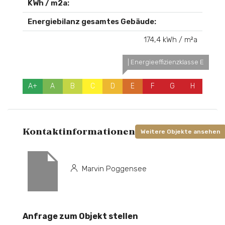
KWh / m2a:
Energiebilanz gesamtes Gebäude:
174,4 kWh / m²a
| Energieeffizienzklasse E
A+
A
B
C
D
E
F
G
H
Kontaktinformationen
Weitere Objekte ansehen
Marvin Poggensee
Anfrage zum Objekt stellen