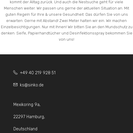
kommt der Alltag zurück. Und auch die Nestsuche geht für viele
Menschen weiter. Wir passen uns gerne der aktuellen Situation an. Mit
guten Regeln für Ihre & unsere Gesundheit. Das dürfen Sie von uns
erwarten: Gerne mit Abstand! Zwei Meter halten wir ein. Wir machen
Einzelbesichtigungen. Nur mit Ihnen! Wir bitten Sie an den Mundschutz zu
denken. Seife, Papierhandtücher und Desinfektionsspray bekommen Sie
von uns!
+49 40 219 928 51
ks@sinko.de
Mexikoring 9a,
22297 Hamburg,
Deutschland