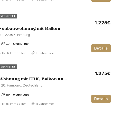
VERMIETET
1.225€
Neubauwohnung mit Balkon
4b, 22089 Hamburg
62
m²
WOHNUNG
Details
RTNER Immobilien
5 Jahren vor
VERMIETET
1.275€
3 Zimmer Wohnung mit EBK, Balkon und Wintergarten
g 28, Hamburg, Deutschland
79
m²
WOHNUNG
Details
RTNER Immobilien
5 Jahren vor