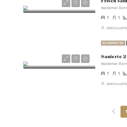
Frisch san
Waldemar-Bons
1
1
SINKOundPA
ZU VERMIETEN
Waldemar-Bons
1
1
SINKOundPA