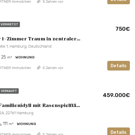
RTNER Immobilien
5 Jahren vor
VERMIETET
750€
Möblierter 1-Zimmer Traum in zentraler Lage
aße 1, Hamburg, Deutschland
25
m²
WOHNUNG
Details
RTNER Immobilien
5 Jahren vor
VERKAUFT
459.000€
4 Zimmer Familienidyll mit Rasenspielfläche
12A, 22761 Hamburg
111
m²
WOHNUNG
Details
RTNER Immobilien
5 Jahren vor