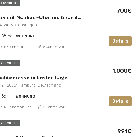
VERMIETET
700€
Altbau-Haus mit Neubau-Charme über den Dächern Kiels
 4, 24119 Kronshagen
68
m²
WOHNUNG
Details
RTNER Immobilien
5 Jahren vor
VERMIETET
1.000€
achterrasse in bester Lage
 21, 20251 Hamburg, Deutschland
65
m²
WOHNUNG
Details
RTNER Immobilien
5 Jahren vor
VERMIETET
991€