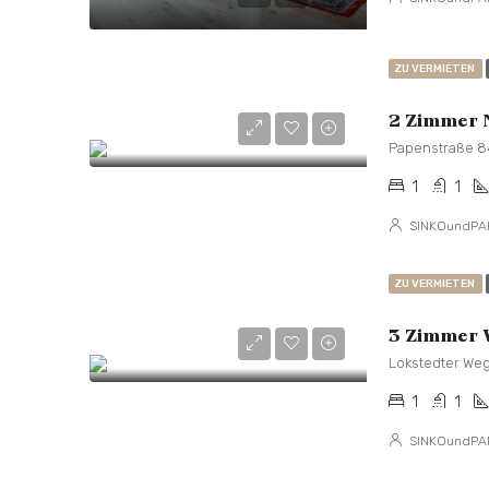
ZU VERMIETEN
2 Zimmer 
Papenstraße 8
1
1
SINKOundPA
ZU VERMIETEN
Lokstedter We
1
1
SINKOundPA