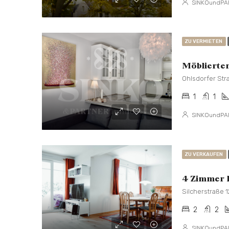
SINKOundPA
ZU VERMIETEN
Ohlsdorfer Str
1
1
SINKOundPA
ZU VERKAUFEN
Silcherstraße 
2
2
SINKOundPA