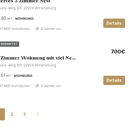
iertes 3 Zimmer Nest
els-Weg 129, 22926 Ahrensburg
83
m²
WOHNUNG
Details
RTNER Immobilien
5 Jahren vor
VERMIETET
700€
Sanierte 2 Zimmer Wohnung mit viel Nestwärme
els-Weg 129, 22926 Ahrensburg
51
m²
WOHNUNG
Details
RTNER Immobilien
5 Jahren vor
1
2
3