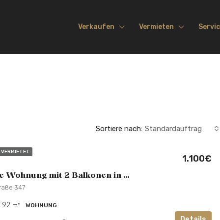
Verkaufen
Vermieten
Servi
Sortiere nach:
Standardauftrag
VERMIETET
1.100€
Großzügige Wohnung mit 2 Balkonen in Alsterdorf
traße 347
92
m²
WOHNUNG
Details