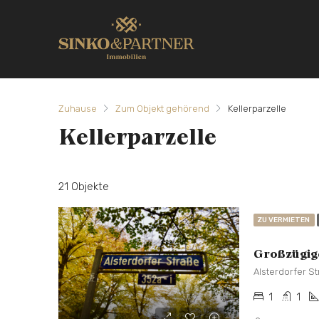
Zuhause
Zum Objekt gehörend
Kellerparzelle
Kellerparzelle
21 Objekte
ZU VERMIETEN
Alsterdorfer S
1
1