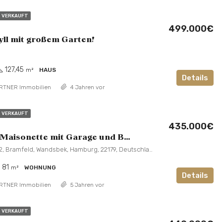
VERKAUFT
499.000€
yll mit großem Garten!
127,45
m²
HAUS
Details
RTNER Immobilien
4 Jahren vor
VERKAUFT
435.000€
2-Zimmer Maisonette mit Garage und Balkon!
Hülsdornweg 12, Bramfeld, Wandsbek, Hamburg, 22179, Deutschland
81
m²
WOHNUNG
Details
RTNER Immobilien
5 Jahren vor
VERKAUFT