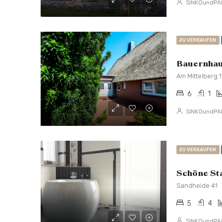
SINKOundPA
ZU VERKAUFEN
Bauernhaus
Am Mittelberg 
6
1
SINKOundPA
ZU VERKAUFEN
Sandheide 41
5
4
SINKOundPA