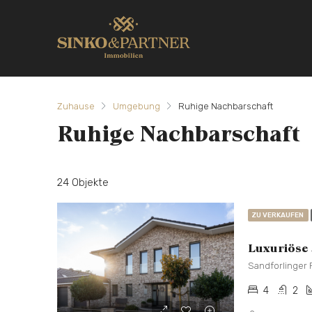
Zuhause
Umgebung
Ruhige Nachbarschaft
Ruhige Nachbarschaft
24 Objekte
ZU VERKAUFEN
Luxuriöse S
Sandforlinger 
4
2