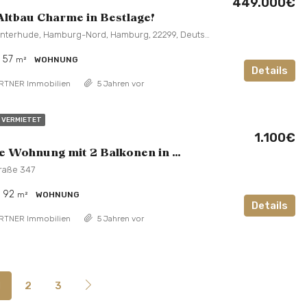
449.000€
ltbau Charme in Bestlage!
12, Efeuweg, Winterhude, Hamburg-Nord, Hamburg, 22299, Deutschland
57
m²
WOHNUNG
Details
RTNER Immobilien
5 Jahren vor
VERMIETET
1.100€
Großzügige Wohnung mit 2 Balkonen in Alsterdorf
traße 347
92
m²
WOHNUNG
Details
RTNER Immobilien
5 Jahren vor
1
2
3