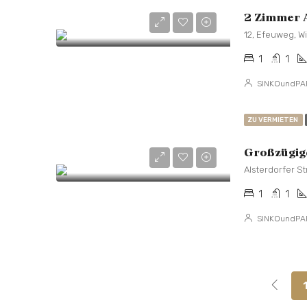
2 Zimmer A
1
1
SINKOundPA
ZU VERMIETEN
Alsterdorfer S
1
1
SINKOundPA