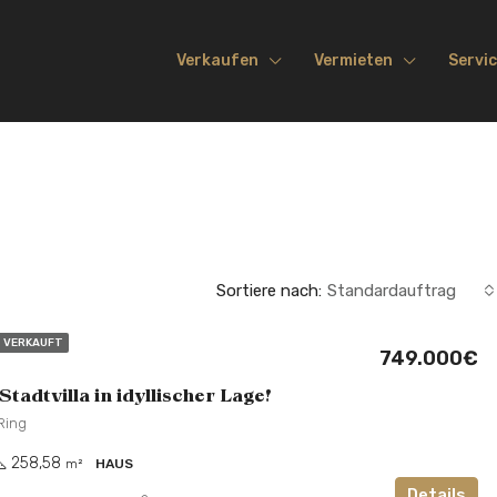
Verkaufen
Vermieten
Servi
Sortiere nach:
Standardauftrag
VERKAUFT
749.000€
tadtvilla in idyllischer Lage!
Ring
258,58
m²
HAUS
Details