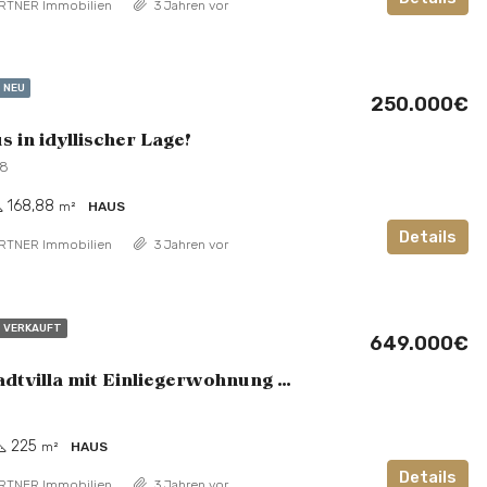
RTNER Immobilien
3 Jahren vor
NEU
250.000€
 in idyllischer Lage!
18
168,88
m²
HAUS
Details
RTNER Immobilien
3 Jahren vor
VERKAUFT
649.000€
Schöne Stadtvilla mit Einliegerwohnung und großem Grundstück
225
m²
HAUS
Details
RTNER Immobilien
3 Jahren vor