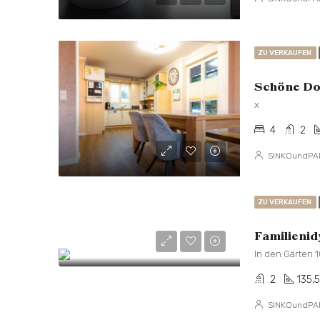
ZU VERKAUFEN
Schöne Dop
x
4
2
SINKOundPA
ZU VERKAUFEN
Familienid
In den Gärten 1
2
135,
SINKOundPA