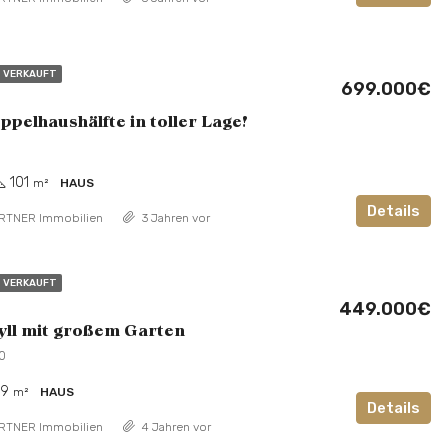
VERKAUFT
699.000€
pelhaushälfte in toller Lage!
101
m²
HAUS
Details
RTNER Immobilien
3 Jahren vor
VERKAUFT
449.000€
yll mit großem Garten
0
59
m²
HAUS
Details
RTNER Immobilien
4 Jahren vor