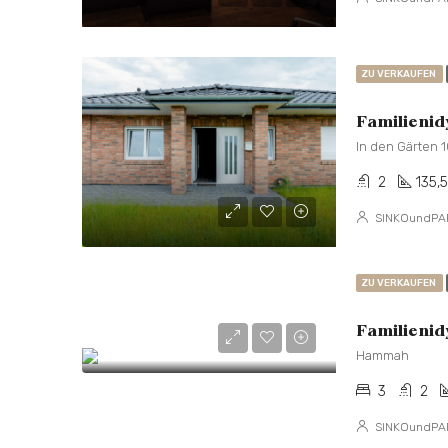
ZU VERKAUFEN
Familienid
In den Gärten 1
2
135,
SINKOundPA
ZU VERKAUFEN
Familienid
Hammah
3
2
SINKOundPA