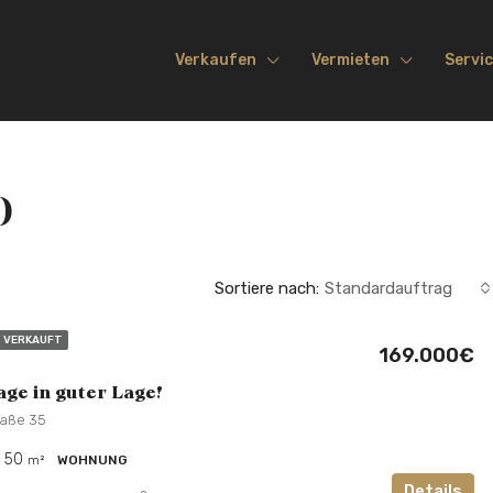
Verkaufen
Vermieten
Servi
)
Sortiere nach:
Standardauftrag
VERKAUFT
169.000€
age in guter Lage!
raße 35
50
m²
WOHNUNG
Details