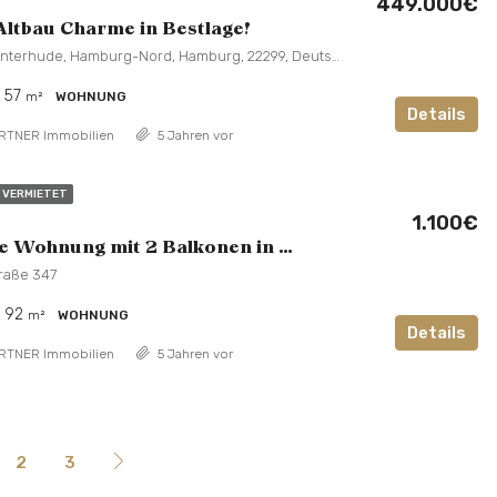
449.000€
ltbau Charme in Bestlage!
12, Efeuweg, Winterhude, Hamburg-Nord, Hamburg, 22299, Deutschland
57
m²
WOHNUNG
Details
RTNER Immobilien
5 Jahren vor
VERMIETET
1.100€
Großzügige Wohnung mit 2 Balkonen in Alsterdorf
traße 347
92
m²
WOHNUNG
Details
RTNER Immobilien
5 Jahren vor
2
3