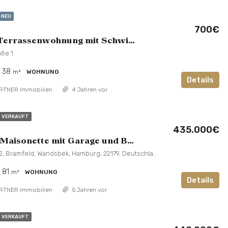
NEU
700€
1-Zimmer Terrassenwohnung mit Schwimmbad, Sauna und Stellplatz
aße 1
38
m²
WOHNUNG
Details
RTNER Immobilien
4 Jahren vor
VERKAUFT
435.000€
2-Zimmer Maisonette mit Garage und Balkon!
Hülsdornweg 12, Bramfeld, Wandsbek, Hamburg, 22179, Deutschland
81
m²
WOHNUNG
Details
RTNER Immobilien
5 Jahren vor
VERKAUFT