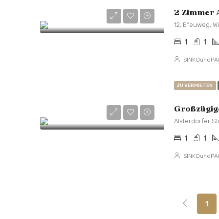
2 Zimmer A
1
1
SINKOundPA
ZU VERMIETEN
Alsterdorfer S
1
1
SINKOundPA
1