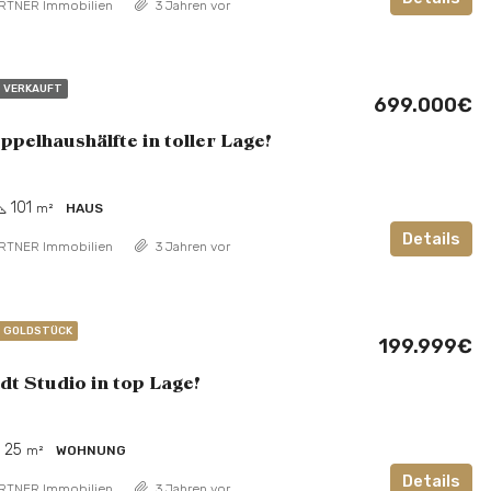
RTNER Immobilien
3 Jahren vor
VERKAUFT
699.000€
pelhaushälfte in toller Lage!
101
m²
HAUS
Details
RTNER Immobilien
3 Jahren vor
GOLDSTÜCK
199.999€
dt Studio in top Lage!
25
m²
WOHNUNG
Details
RTNER Immobilien
3 Jahren vor