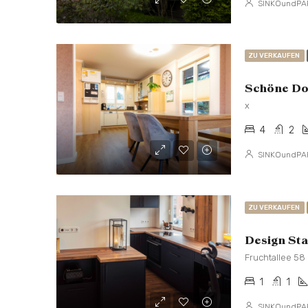
SINKOundPA
ZU VERKAUFEN
Schöne Dop
x
4
2
SINKOundPA
ZU VERKAUFEN
Design Sta
Fruchtallee 58
1
1
SINKOundPA