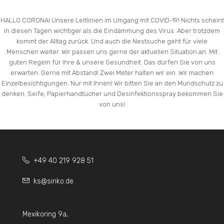
HALLO CORONA! Unsere Leitlinien im Umgang mit COVID-19! Nichts scheint
in diesen Tagen wichtiger als die Eindämmung des Virus. Aber trotzdem
kommt der Alltag zurück. Und auch die Nestsuche geht für viele
Menschen weiter. Wir passen uns gerne der aktuellen Situation an. Mit
guten Regeln für Ihre & unsere Gesundheit. Das dürfen Sie von uns
erwarten: Gerne mit Abstand! Zwei Meter halten wir ein. Wir machen
Einzelbesichtigungen. Nur mit Ihnen! Wir bitten Sie an den Mundschutz zu
denken. Seife, Papierhandtücher und Desinfektionsspray bekommen Sie
von uns!
+49 40 219 928 51
ks@sinko.de
Mexikoring 9a,