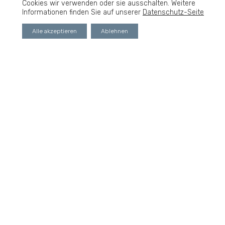
Cookies wir verwenden oder sie ausschalten. Weitere
Informationen finden Sie auf unserer
Datenschutz-Seite
Alle akzeptieren
Ablehnen
Impressum / Datenschutz
© Sinko&Partner - 2023
Verkaufen
Vermieten
Services
Über uns
Wissenswertes