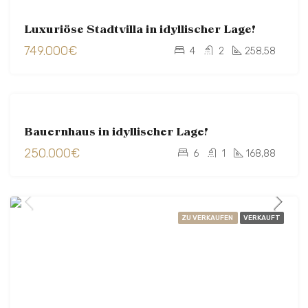
ZU
Luxuriöse Stadtvilla in idyllischer Lage!
VERKAUFEN
749.000€
VERKAUFT
4
2
258,58
ZU
Bauernhaus in idyllischer Lage!
VERKAUFEN
250.000€
NEU
6
1
168,88
ZU VERKAUFEN
VERKAUFT