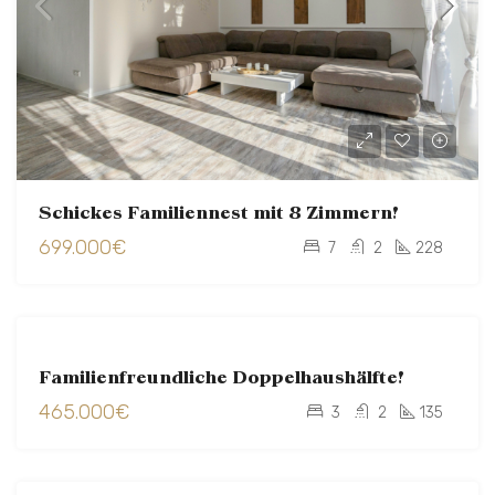
Schickes Familiennest mit 8 Zimmern!
699.000€
7
2
228
ZU
Familienfreundliche Doppelhaushälfte!
VERKAUFEN
465.000€
VERKAUFT
3
2
135