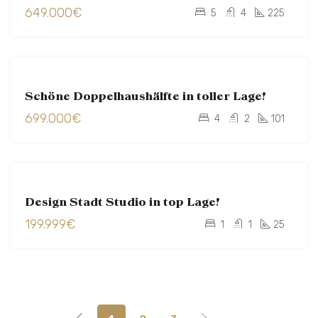
649.000€
VERKAUFT
5
4
225
ZU
Schöne Doppelhaushälfte in toller Lage!
VERKAUFEN
699.000€
VERKAUFT
4
2
101
ZU
Design Stadt Studio in top Lage!
VERKAUFEN
199.999€
GOLDSTÜCK
1
1
25