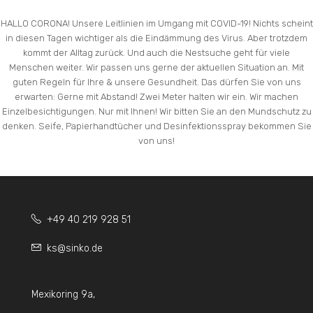
HALLO CORONA! Unsere Leitlinien im Umgang mit COVID-19! Nichts scheint
in diesen Tagen wichtiger als die Eindämmung des Virus. Aber trotzdem
kommt der Alltag zurück. Und auch die Nestsuche geht für viele
Menschen weiter. Wir passen uns gerne der aktuellen Situation an. Mit
guten Regeln für Ihre & unsere Gesundheit. Das dürfen Sie von uns
erwarten: Gerne mit Abstand! Zwei Meter halten wir ein. Wir machen
Einzelbesichtigungen. Nur mit Ihnen! Wir bitten Sie an den Mundschutz zu
denken. Seife, Papierhandtücher und Desinfektionsspray bekommen Sie
von uns!
+49 40 219 928 51
ks@sinko.de
Mexikoring 9a,