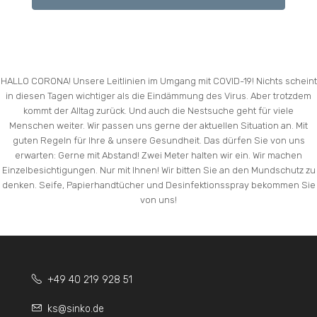
HALLO CORONA! Unsere Leitlinien im Umgang mit COVID-19! Nichts scheint
in diesen Tagen wichtiger als die Eindämmung des Virus. Aber trotzdem
kommt der Alltag zurück. Und auch die Nestsuche geht für viele
Menschen weiter. Wir passen uns gerne der aktuellen Situation an. Mit
guten Regeln für Ihre & unsere Gesundheit. Das dürfen Sie von uns
erwarten: Gerne mit Abstand! Zwei Meter halten wir ein. Wir machen
Einzelbesichtigungen. Nur mit Ihnen! Wir bitten Sie an den Mundschutz zu
denken. Seife, Papierhandtücher und Desinfektionsspray bekommen Sie
von uns!
+49 40 219 928 51
ks@sinko.de