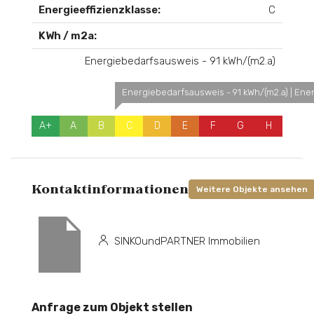
Energieeffizienzklasse:
C
KWh / m2a:
Energiebedarfsausweis - 91 kWh/(m2.a)
Energiebedarfsausweis - 91 kWh/(m2.a) | Ener
A+
A
B
C
D
E
F
G
H
Kontaktinformationen
Weitere Objekte ansehen
SINKOundPARTNER Immobilien
Anfrage zum Objekt stellen