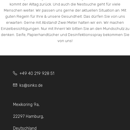
kommt der Alltag zurück. Und auch die Nestsuche geht für viele
Menschen weiter. Wir passen uns gerne der aktuellen Situation an. Mit
guten Regeln für Ihre & unsere Gesundheit. Das dürfen Sie von uns
erwarten: Gerne mit Abstand! Zwei Meter halten wir ein. Wir machen
Einzelbesichtigungen. Nur mit Ihnen! Wir bitten Sie an den Mundschutz zu
denken. Seife, Papierhandtücher und Desinfektionsspray bekommen Sie
von uns!
+49 40 219 928 51
ks@sinko.de
Mexikoring 9a,
22297 Hamburg,
Deutschland