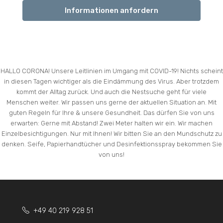
Informationen anfordern
HALLO CORONA! Unsere Leitlinien im Umgang mit COVID-19! Nichts scheint
in diesen Tagen wichtiger als die Eindämmung des Virus. Aber trotzdem
kommt der Alltag zurück. Und auch die Nestsuche geht für viele
Menschen weiter. Wir passen uns gerne der aktuellen Situation an. Mit
guten Regeln für Ihre & unsere Gesundheit. Das dürfen Sie von uns
erwarten: Gerne mit Abstand! Zwei Meter halten wir ein. Wir machen
Einzelbesichtigungen. Nur mit Ihnen! Wir bitten Sie an den Mundschutz zu
denken. Seife, Papierhandtücher und Desinfektionsspray bekommen Sie
von uns!
+49 40 219 928 51