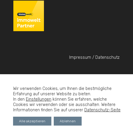
Impressum / Datenschutz
Wir verwenden Cookies, um Ihnen die bestmögliche
© Sinko&Partner - 2023
Erfahrung auf unserer Website zu bieten.
In den
Einstellungen
können Sie erfahren, welche
Cookies wir verwenden oder sie ausschalten. Weitere
Verkaufen
Vermieten
Services
Über uns
Informationen finden Sie auf unserer
Datenschutz-Seite
Wissenswertes
Alle akzeptieren
Ablehnen