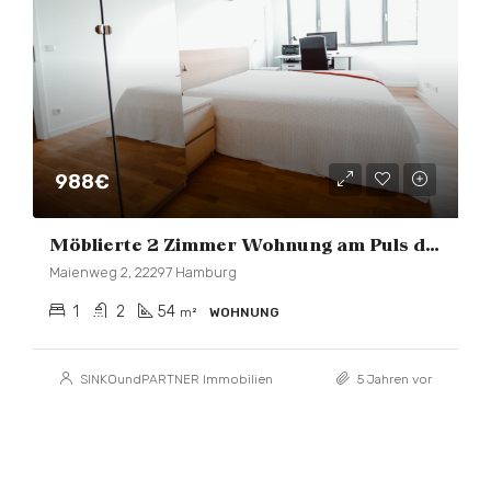
988€
Möblierte 2 Zimmer Wohnung am Puls der Alster
Maienweg 2, 22297 Hamburg
1
2
54
m²
WOHNUNG
SINKOundPARTNER Immobilien
5 Jahren vor