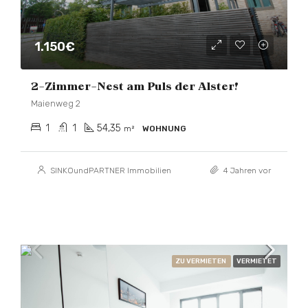
1.150€
2-Zimmer-Nest am Puls der Alster!
Maienweg 2
1
1
54,35
m²
WOHNUNG
SINKOundPARTNER Immobilien
4 Jahren vor
ZU VERMIETEN
VERMIETET