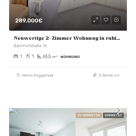
289.000€
Neuwertige 2-Zimmer Wohnung in ruhiger Lage
Bahnhofstraße 76
1
1
63,5
m²
WOHNUNG
Marvin Poggensee
5 Jahren vor
ZU VERMIETEN
VERMIETET