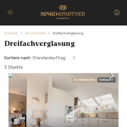
Zuhause
Räumlichkeit
Dreifachverglasung
Dreifachverglasung
Sortiere nach:
Standardauftrag
3 Objekte
ZU VERKAUFEN
VERKAUFT