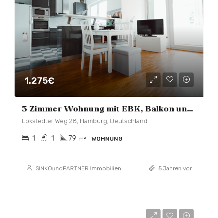
1.275€
3 Zimmer Wohnung mit EBK, Balkon und Wintergarten
Lokstedter Weg 28, Hamburg, Deutschland
1
1
79
m²
WOHNUNG
SINKOundPARTNER Immobilien
5 Jahren vor
595.000€