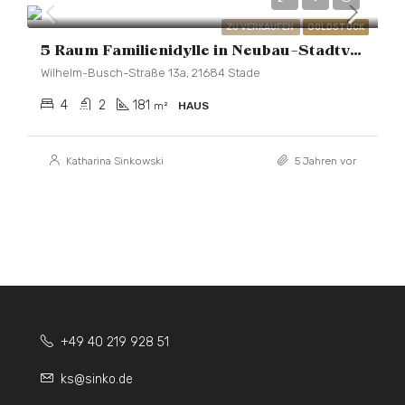
ZU VERKAUFEN
GOLDSTÜCK
5 Raum Familienidylle in Neubau-Stadtvilla mit Dachterrasse
Wilhelm-Busch-Straße 13a, 21684 Stade
4
2
181
m²
HAUS
Katharina Sinkowski
5 Jahren vor
+49 40 219 928 51
ks@sinko.de