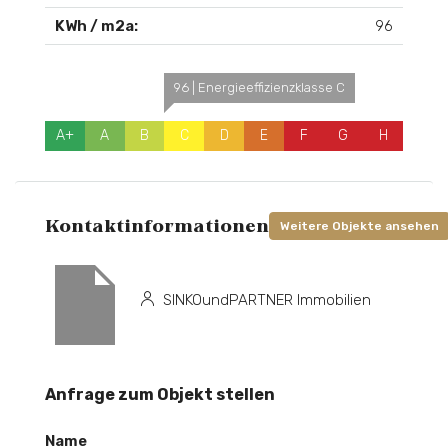
KWh / m2a:
96
96 | Energieeffizienzklasse C
A+
A
B
C
D
E
F
G
H
Kontaktinformationen
Weitere Objekte ansehen
SINKOundPARTNER Immobilien
Anfrage zum Objekt stellen
Name