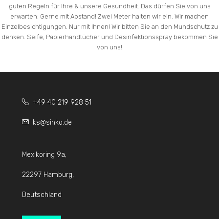
guten Regeln für Ihre & unsere Gesundheit. Das dürfen Sie von uns
erwarten: Gerne mit Abstand! Zwei Meter halten wir ein. Wir machen
Einzelbesichtigungen. Nur mit Ihnen! Wir bitten Sie an den Mundschutz zu
denken. Seife, Papierhandtücher und Desinfektionsspray bekommen Sie
von uns!
+49 40 219 928 51
ks@sinko.de
Mexikoring 9a,
22297 Hamburg,
Deutschland