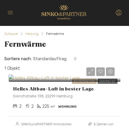
Zuhause
Heizung
Fernwärme
Fernwärme
Sortiere nach:
Standardauftrag
1 Objekt
3.300€/€ NKM
ZU VERMIETEN
VERMIETET
Helles Altbau-Loft in bester Lage
Sierichstraße 138, 22299 Hamburg
2
2
225
m²
WOHNUNG
SINKOundPARTNER Immobilien
5 Jahren vor