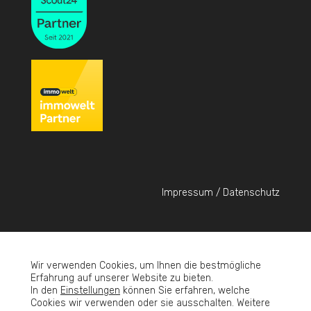
Impressum / Datenschutz
Wir verwenden Cookies, um Ihnen die bestmögliche
© Sinko&Partner - 2023
Erfahrung auf unserer Website zu bieten.
In den
Einstellungen
können Sie erfahren, welche
Cookies wir verwenden oder sie ausschalten. Weitere
Verkaufen
Vermieten
Services
Über uns