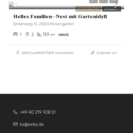
ZU VERKAUFEN
VERKAUFT
Helles Familien–Nest mit Gartenidyll
Birkenweg 10, 21224 Rosengarten
1
2
139
m²
HAUS
SINKOundPARTNER Immobilien
5 Jahren vor
+49 40 219 928 51
ks@sinko.de