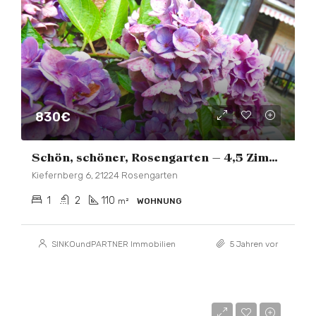
830€
Schön, schöner, Rosengarten – 4,5 Zimmer Wohnung
Kiefernberg 6, 21224 Rosengarten
1
2
110
m²
WOHNUNG
SINKOundPARTNER Immobilien
5 Jahren vor
325.000€