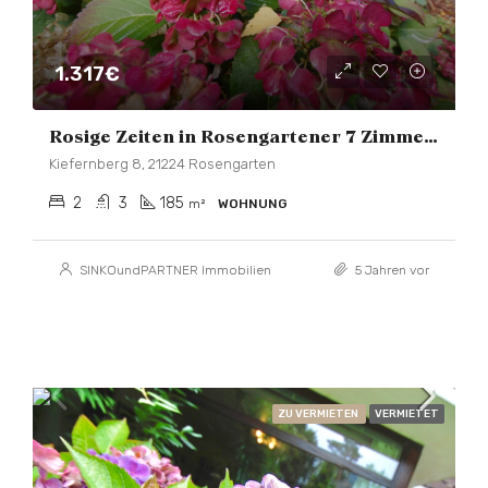
1.317€
Rosige Zeiten in Rosengartener 7 Zimmer Wohnung
Kiefernberg 8, 21224 Rosengarten
2
3
185
m²
WOHNUNG
SINKOundPARTNER Immobilien
5 Jahren vor
ZU VERMIETEN
VERMIETET