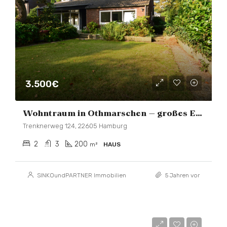
3.500€
Wohntraum in Othmarschen – großes Einfamilienhaus mit Garten und Schwimmbad
Trenknerweg 124, 22605 Hamburg
2
3
200
m²
HAUS
SINKOundPARTNER Immobilien
5 Jahren vor
3.500€