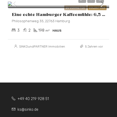
ZU VERMIETEN
GOLDSTÜCK
Eine echte Hamburger Kaffeemühle: 6,5 Zimmer Einfamilienhaus in Bestlage
Philosophenweg 35, 22763 Hamburg
3
2
198
m²
HAUS
SINKOundPARTNER Immobilien
5 Jahren vor
+49 40 219 928 51
ks@sinko.de