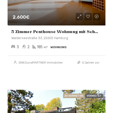
2.600€
5 Zimmer Penthouse Wohnung mit Schwimmbad und Sauna in bester Lage
Walderseestraße 33, 22605 Hamburg
3
2
185
m²
WOHNUNG
SINKOundPARTNER Immobilien
5 Jahren vor
ZU VERMIETEN
VERMIETET